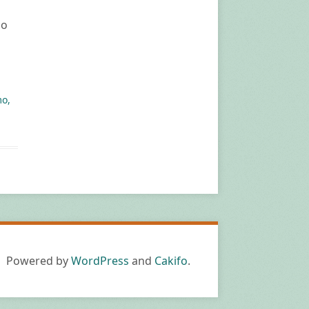
co
mo,
Powered by
WordPress
and
Cakifo
.