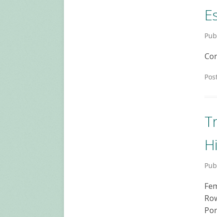
Es
Pub
Con
Pos
T
Hi
Pub
Fem
Row
Por