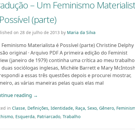
radução – Um Feminismo Materialis
Possível (parte)
lished on
28 de julho de 2013
by
Maria da Silva
Feminismo Materialista é Possível (parte) Christine Delphy 
são original · Arquivo PDF A primeira edição do Feminist
iew (janeiro de 1979) continha uma crítica ao meu trabalho
 duas sociólogas inglesas, Michèle Barrett e Mary McIntosh
respondi a essas três questões depois e procurei mostrar,
meiro, as várias maneiras pelas quais elas mal
tinue reading
→
ted in
Classe
,
Definições, Identidade, Raça, Sexo, Gênero, Feminis
hismo
,
Esquerda
,
Patriarcado
,
Trabalho