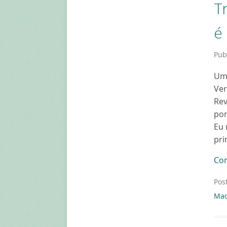
T
é 
Pub
Um 
Ver
Rev
por
Eu 
pri
Con
Pos
Mac