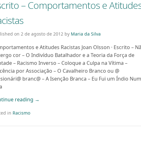
scrito – Comportamentos e Atitude
cistas
lished on
2 de agosto de 2012
by
Maria da Silva
portamentos e Atitudes Racistas Joan Olsson · Escrito – N
ergo cor – O Indivíduo Batalhador e a Teoria da Força de
tade – Racismo Inverso – Coloque a Culpa na Vítima –
cência por Associação – O Cavalheiro Branco ou @
sionári@ branc@ – A Isenção Branca – Eu Fui um Índio Nu
a
tinue reading
→
ted in
Racismo