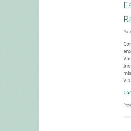
E
Ra
Pub
Com
enx
Von
Ino
mis
Vid
Con
Pos